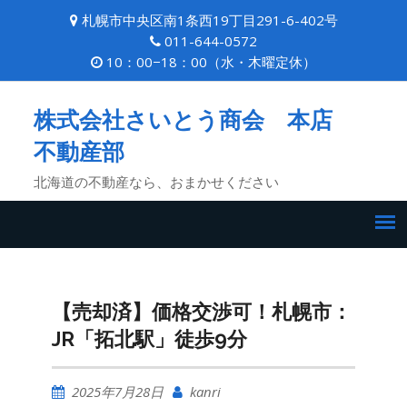
Skip
札幌市中央区南1条西19丁目291-6-402号
to
011-644-0572
content
10：00−18：00（水・木曜定休）
株式会社さいとう商会 本店
不動産部
北海道の不動産なら、おまかせください
【売却済】価格交渉可！札幌市：
JR「拓北駅」徒歩9分
2025年7月28日
kanri