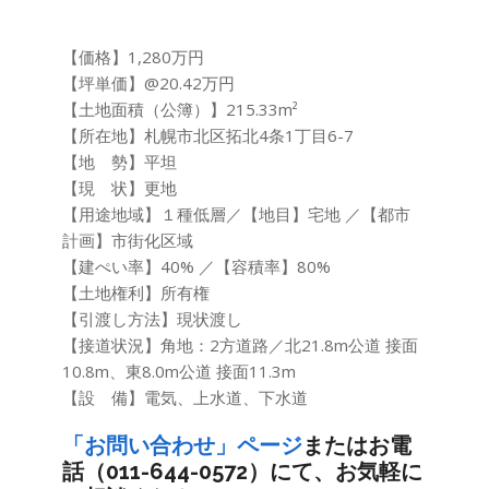
【価格】1,280万円
【坪単価】@20.42万円
【土地面積（公簿）】215.33m²
【所在地】札幌市北区拓北4条1丁目6-7
【地 勢】平坦
【現 状】更地
【⽤途地域】１種低層／【地⽬】宅地 ／【都市
計画】市街化区域
【建ぺい率】40% ／【容積率】80%
【⼟地権利】所有権
【引渡し⽅法】現状渡し
【接道状況】角地：2方道路／北21.8m公道 接面
10.8m、東8.0m公道 接面11.3m
【設 備】電気、上水道、下水道
「お問い合わせ」ページ
またはお電
話（011-644-0572）にて、お気軽に